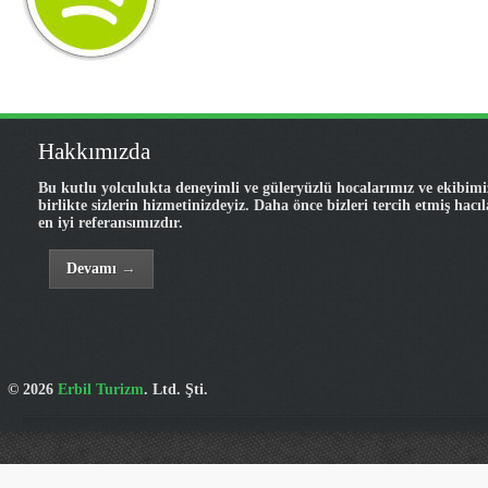
Hakkımızda
Bu kutlu yolculukta deneyimli ve güleryüzlü hocalarımız ve ekibimi
birlikte sizlerin hizmetinizdeyiz. Daha önce bizleri tercih etmiş hacı
en iyi referansımızdır.
Devamı
→
© 2026
Erbil Turizm
. Ltd. Şti.