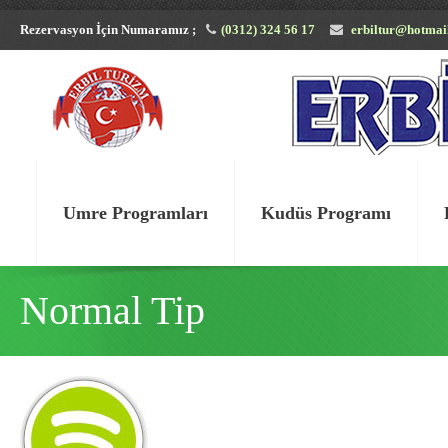
Rezervasyon İçin Numaramız ;
(0312) 324 56 17
erbiltur@hotmai
Umre Programları
Kudüs Programı
Normal Tip