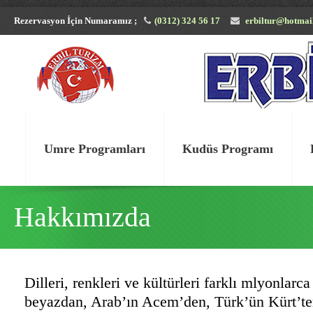
Rezervasyon İçin Numaramız ;
(0312) 324 56 17
erbiltur@hotmai
Umre Programları
Kudüs Programı
Hakkımızda
Dilleri, renkleri ve kültürleri farklı mlyonlarca
beyazdan, Arab’ın Acem’den, Türk’ün Kürt’ten 